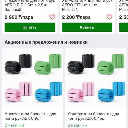
Утяжелители для ног и рук
Утяжелители для ног и рук
Утяж
AERO FIT 2,5кг + 2,5кг
AERO FIT 1кг + 1кг
AERO
Зеленый
Розовый
Роз
2 900
2 200
2 5
₸/пара
₸/пара
Купить
Купить
Акционные предложения и новинки
Утяжелители браслеты для
Утяжелители браслеты для
ног и рук ABK 0,9кг
ног и рук ABK 0,45кг
В наличии
В наличии