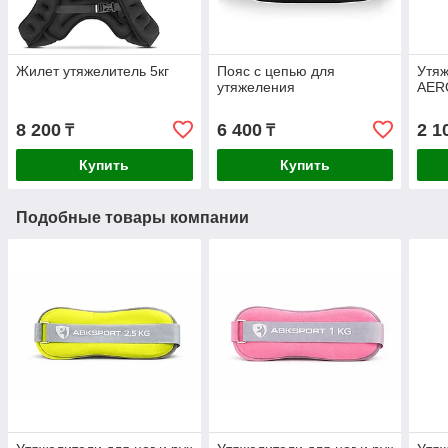
Жилет утяжелитель 5кг
Пояс с цепью для
Утяж
утяжеления
AERO
8 200
6 400
2 1
₸
₸
Купить
Купить
Подобные товары компании