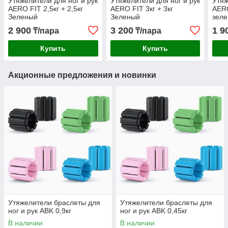
Утяжелители для ног и рук
Утяжелители для ног и рук
Утяж
AERO FIT 2,5кг + 2,5кг
AERO FIT 3кг + 3кг
AERO
Зеленый
Зеленый
зеле
2 900
3 200
1 9
₸/пара
₸/пара
Купить
Купить
Акционные предложения и новинки
Утяжелители браслеты для
Утяжелители браслеты для
ног и рук ABK 0,9кг
ног и рук ABK 0,45кг
В наличии
В наличии