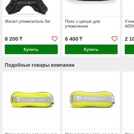
Жилет утяжелитель 5кг
Пояс с цепью для
Утяж
утяжеления
AERO
8 200
6 400
2 1
₸
₸
Купить
Купить
Подобные товары компании