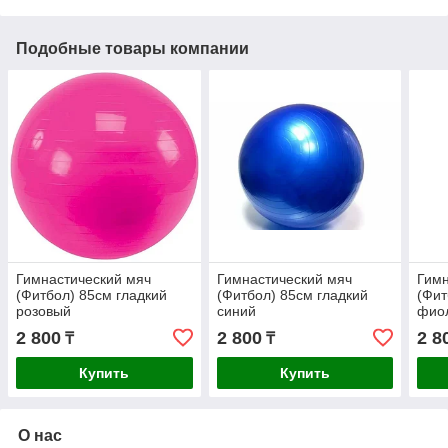
Подобные товары компании
Гимнастический мяч
Гимнастический мяч
Гимн
(Фитбол) 85см гладкий
(Фитбол) 85см гладкий
(Фит
розовый
синий
фио
2 800
2 800
2 8
₸
₸
Купить
Купить
О нас