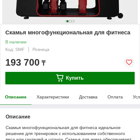
Скамья многофункциональная для фитнеса
В наличии
Код: SMF
Розница
193 700
₸
Купить
Описание
Характеристики
Доставка
Оплата
Усл
Описание
Скамья многофункциональная для фитнеса идеальное
решение для тренировок с использованием собственного
веса или гантелей и штанги. Скамья для жима обеспечивает