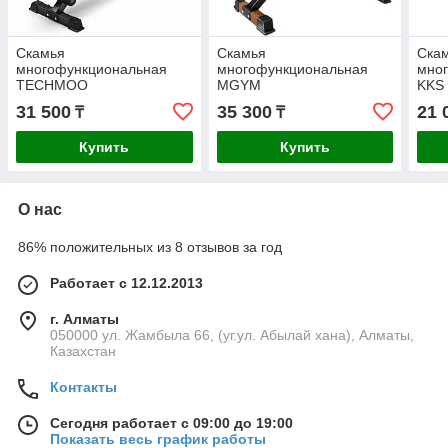
Скамья
Скамья
Скам
многофункциональная
многофункциональная
мно
TECHMOO
MGYM
KKS
31 500
35 300
21 
₸
₸
Купить
Купить
О нас
86% положительных из 8 отзывов за год
Работает с 12.12.2013
г. Алматы
050000 ул. Жамбыла 66, (уг.ул. Абылай хана), Алматы,
Казахстан
Контакты
Сегодня работает с 09:00 до 19:00
Показать весь график работы