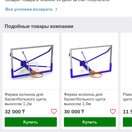
Все условия возврата
Подобные товары компании
Ферма колонна для
Ферма колонна для
Рама
баскетбольного щита
баскетбольного щита
щита
выносом 1,2м
выносом 1,0м
32 000
30 000
11 
₸
₸
Купить
Купить