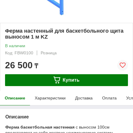
Ферма настенный для баскетбольного щита
выносом 1 м KZ
В наличии
Код: FBW0100
Розница
26 500
₸
Купить
Описание
Характеристики
Доставка
Оплата
Усл
Описание
Ферма баскетбольная настенная
с выносом 100см
представляет из себя жесткую неизменяемую систему,