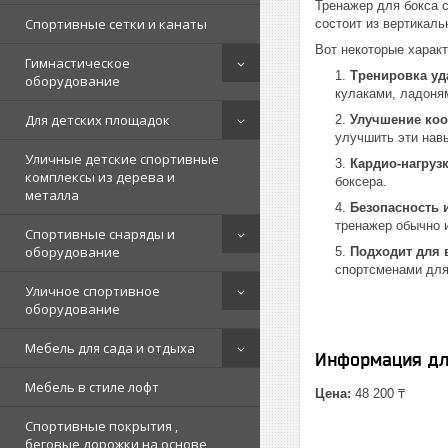
Тренажер для бокса с
Спортивные сетки и канаты
состоит из вертикаль
Вот некоторые харак
Гимнастическое
Тренировка уд
оборудование
кулаками, ладоням
Для детских площадок
Улучшение коо
улучшить эти навы
Уличные детские спортивные
Кардио-нагруз
комплексы из дерева и
боксера.
металла
Безопасность 
тренажер обычно и
Спортивные снаряды и
оборудование
Подходит для 
спортсменами для
Уличное спортивное
оборудование
Мебель для сада и отдыха
Информация дл
Мебель в стиле лофт
Цена:
48 200 ₸
Спортивные покрытия ,
беговые дорожки на основе