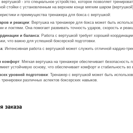
 вертушкой - это специальное устройство, которое позволяет тренирова
ной стойки с установленным на верхнем конце мягким шаром (вертушкой)
теристики и преимущества тренажера для бокса с вертушкой:
аров и реакции
: Вертушка на тренажере для бокса может быть использ
и и локтями. Она помогает развивать точность ударов, скорость и реак
рдинации и баланса
: Работа с вертушкой требует хорошей координаци
ки, что важно для успешной боксерской подготовки.
ка
: Интенсивная работа с вертушкой может служить отличной кардио-тр
и комфорт
: Мягкая вертушка на тренажере обеспечивает безопасность 
меет устойчивую основу, что обеспечивает комфорт и стабильность во 
всех уровней подготовки
: Тренажер с вертушкой может быть использо
 тренировки различных аспектов боксерских навыков.
я заказа