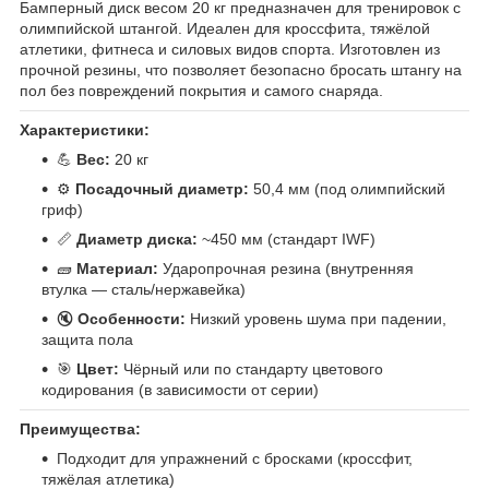
Бамперный диск весом 20 кг предназначен для тренировок с
олимпийской штангой. Идеален для кроссфита, тяжёлой
атлетики, фитнеса и силовых видов спорта. Изготовлен из
прочной резины, что позволяет безопасно бросать штангу на
пол без повреждений покрытия и самого снаряда.
Характеристики:
💪
Вес:
20 кг
⚙️
Посадочный диаметр:
50,4 мм (под олимпийский
гриф)
📏
Диаметр диска:
~450 мм (стандарт IWF)
🧱
Материал:
Ударопрочная резина (внутренняя
втулка — сталь/нержавейка)
🔇
Особенности:
Низкий уровень шума при падении,
защита пола
🎯
Цвет:
Чёрный или по стандарту цветового
кодирования (в зависимости от серии)
Преимущества:
Подходит для упражнений с бросками (кроссфит,
тяжёлая атлетика)