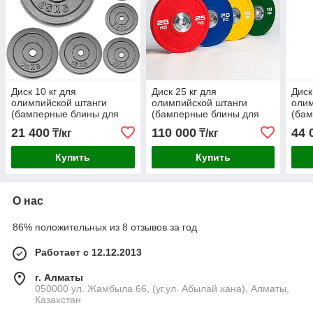
Диск 10 кг для
Диск 25 кг для
Диск
олимпийской штанги
олимпийской штанги
олим
(бамперные блины для
(бамперные блины для
(ба
кроссфита)
кроссфита) цветной
крос
21 400
110 000
44 
₸/кг
₸/кг
Купить
Купить
О нас
86% положительных из 8 отзывов за год
Работает с 12.12.2013
г. Алматы
050000 ул. Жамбыла 66, (уг.ул. Абылай хана), Алматы,
Казахстан