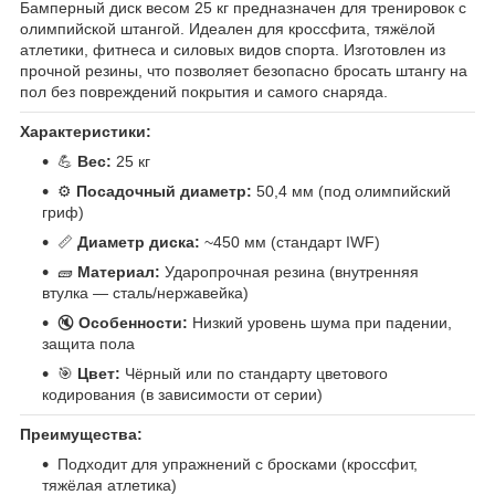
Бамперный диск весом 25 кг предназначен для тренировок с
олимпийской штангой. Идеален для кроссфита, тяжёлой
атлетики, фитнеса и силовых видов спорта. Изготовлен из
прочной резины, что позволяет безопасно бросать штангу на
пол без повреждений покрытия и самого снаряда.
Характеристики:
💪
Вес:
25 кг
⚙️
Посадочный диаметр:
50,4 мм (под олимпийский
гриф)
📏
Диаметр диска:
~450 мм (стандарт IWF)
🧱
Материал:
Ударопрочная резина (внутренняя
втулка — сталь/нержавейка)
🔇
Особенности:
Низкий уровень шума при падении,
защита пола
🎯
Цвет:
Чёрный или по стандарту цветового
кодирования (в зависимости от серии)
Преимущества:
Подходит для упражнений с бросками (кроссфит,
тяжёлая атлетика)