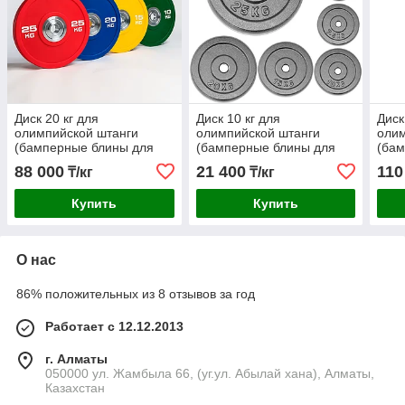
Диск 20 кг для
Диск 10 кг для
Диск
олимпийской штанги
олимпийской штанги
олим
(бамперные блины для
(бамперные блины для
(ба
кроссфита) цветной
кроссфита)
крос
88 000
21 400
110
₸/кг
₸/кг
Купить
Купить
О нас
86% положительных из 8 отзывов за год
Работает с 12.12.2013
г. Алматы
050000 ул. Жамбыла 66, (уг.ул. Абылай хана), Алматы,
Казахстан