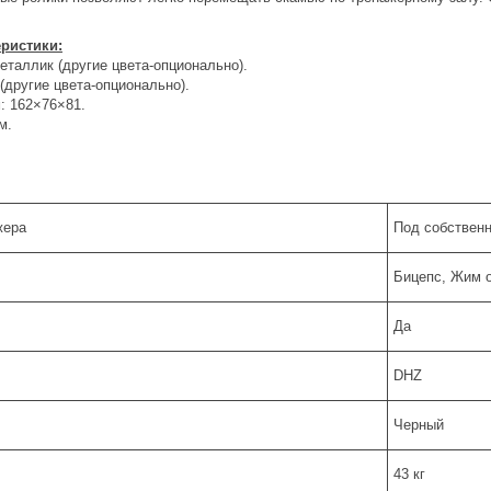
еристики:
таллик (другие цвета-опционально).
(другие цвета-опционально).
: 162×76×81.
м.
жера
Под собствен
Бицепс, Жим о
Да
DHZ
Черный
43 кг