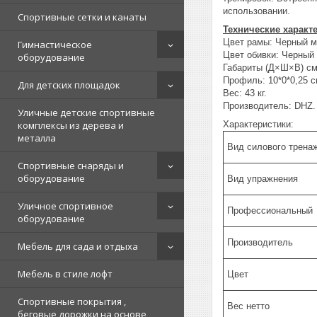
использовании.
Спортивные сетки и канаты
Технические характ
Цвет рамы: Черный ме
Гимнастическое
Цвет обивки: Черный 
оборудование
Габариты (Д×Ш×В) см
Профиль: 10*0*0,25 с
Для детских площадок
Вес: 43 кг.
Производитель: DHZ.
Уличные детские спортивные
комплексы из дерева и
Характеристики:
металла
Вид силового трена
Спортивные снаряды и
оборудование
Вид упражнения
Уличное спортивное
Профессиональный
оборудование
Производитель
Мебель для сада и отдыха
Мебель в стиле лофт
Цвет
Спортивные покрытия ,
Вес нетто
беговые дорожки на основе