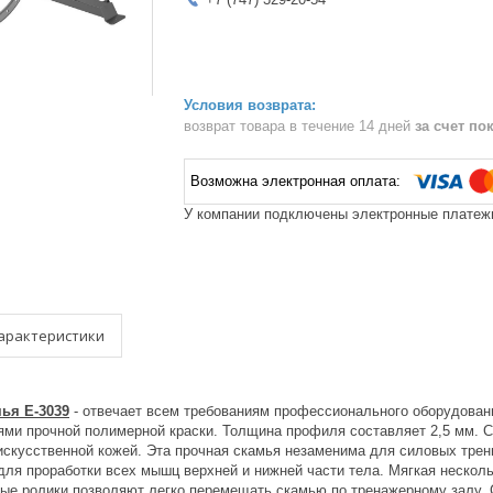
возврат товара в течение 14 дней
за счет по
У компании подключены электронные платежи
арактеристики
ья E-3039
- отвечает всем требованиям профессионального оборудован
ями прочной полимерной краски. Толщина профиля составляет 2,5 мм. С
скусственной кожей. Эта прочная скамья незаменима для силовых трени
для проработки всех мышц верхней и нижней части тела. Мягкая нескол
ные ролики позволяют легко перемещать скамью по тренажерному залу. 