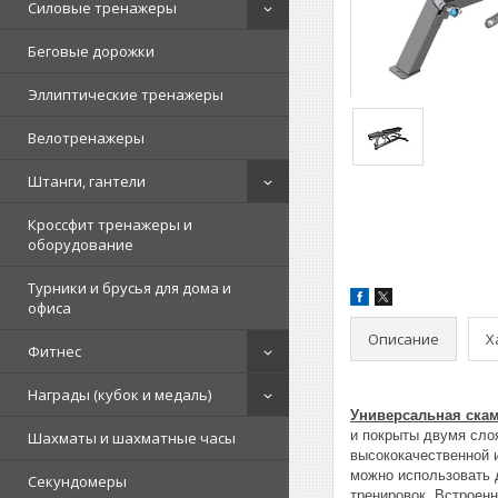
Силовые тренажеры
Беговые дорожки
Эллиптические тренажеры
Велотренажеры
Штанги, гантели
Кроссфит тренажеры и
оборудование
Турники и брусья для дома и
офиса
Описание
Х
Фитнес
Награды (кубок и медаль)
Универсальная скам
и покрыты двумя сло
Шахматы и шахматные часы
высококачественной и
можно использовать 
Секундомеры
тренировок. Встроен