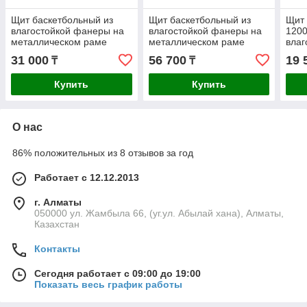
Щит баскетбольный из
Щит баскетбольный из
Щит
влагостойкой фанеры на
влагостойкой фанеры на
1200
металлическом раме
металлическом раме
влаг
(1200мм х 800мм без
(1800мм х 1050мм без
31 000
56 700
19 
₸
₸
кольца)
кольца)
Купить
Купить
О нас
86% положительных из 8 отзывов за год
Работает с 12.12.2013
г. Алматы
050000 ул. Жамбыла 66, (уг.ул. Абылай хана), Алматы,
Казахстан
Контакты
Сегодня работает с 09:00 до 19:00
Показать весь график работы