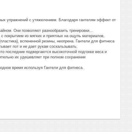
ных упражнений с утяжелением. Благодаря гантелям эффект от
айном. Они позволяют разнообразить тренировки...
с покрытием из мягких и приятных на ощупь материалов,
пластика), вспененной резины, неопрена. Гантели для фитнеса
ывает пот и не дает рукам соскальзывать.
что последние подвергаются высокоточной подгонке веса и
чительно их удешевляет при полном сохранении
бодное время используя Гантели для фитнеса.