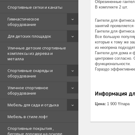
Обрезиненные гантели
Спортивные сетки и канаты
В комплекте 2 шт.
Гимнастическое
Гантели для фитнеса
оборудование
занятий проявляется 
Гантели для фитнеса
Для детских площадок
Все большую популяр
которые к тому же за
Уличные детские спортивные
из неопрена подходят
комплексы из дерева и
Гантели для дома и 
металла
центровке согласно. 
функциональности.
Гораздо эффективнее
Спортивные снаряды и
оборудование
Уличное спортивное
оборудование
Информация дл
Цена:
1 900 ₸/пара
Мебель для сада и отдыха
Мебель в стиле лофт
Спортивные покрытия ,
беговые дорожки на основе