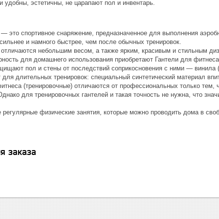
 удобны, эстетичны, не царапают пол и инвентарь.
 ― это спортивное снаряжение, предназначенное для выполнения аэроб
сильнее и намного быстрее, чем после обычных тренировок.
 отличаются небольшим весом, а также ярким, красивым и стильным диз
ность для домашнего использования приобретают Гантели для фитнеса 
щищают пол и стены от последствий соприкосновения с ними — винила (
 для длительных тренировок: специальный синтетический материал впит
фитнеса (тренировочные) отличаются от профессиональных только тем, 
Однако для тренировочных гантелей и такая точность не нужна, что зна
 регулярные физические занятия, которые можно проводить дома в сво
я заказа