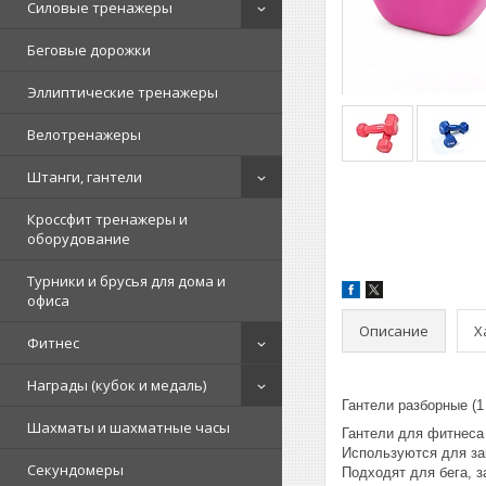
Силовые тренажеры
Беговые дорожки
Эллиптические тренажеры
Велотренажеры
Штанги, гантели
Кроссфит тренажеры и
оборудование
Турники и брусья для дома и
офиса
Описание
Х
Фитнес
Награды (кубок и медаль)
Гантели разборные (1 кг, 
Шахматы и шахматные часы
Гантели для фитнеса
Используются для за
Секундомеры
Подходят для бега, з