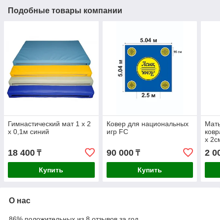
Подобные товары компании
Гимнастический мат 1 х 2
Ковер для национальных
Маты
х 0,1м синий
игр FC
ковр
х 2с
18 400
90 000
2 0
₸
₸
Купить
Купить
О нас
86% положительных из 8 отзывов за год