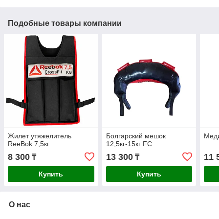
Подобные товары компании
Жилет утяжелитель
Болгарский мешок
Меди
ReeBok 7,5кг
12,5кг-15кг FC
8 300
13 300
11 
₸
₸
Купить
Купить
О нас