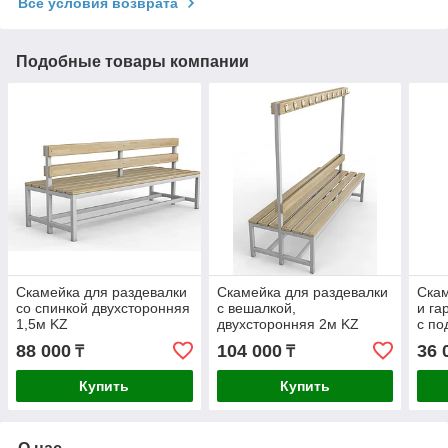
Все условия возврата
Подобные товары компании
Скамейка для раздевалки
Скамейка для раздевалки
Скам
со спинкой двухсторонняя
с вешалкой,
и га
1,5м KZ
двухсторонняя 2м KZ
с по
88 000
104 000
36 
₸
₸
Купить
Купить