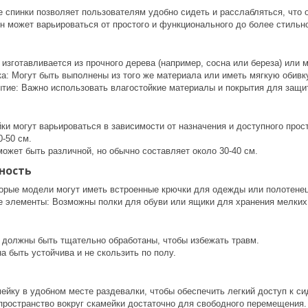
е спинки позволяет пользователям удобно сидеть и расслабляться, что 
н может варьироваться от простого и функционального до более стильно
изготавливается из прочного дерева (например, сосна или береза) или 
ка: Могут быть выполнены из того же материала или иметь мягкую обив
тие: Важно использовать влагостойкие материалы и покрытия для защит
и могут варьироваться в зависимости от назначения и доступного прост
-50 см.
ожет быть различной, но обычно составляет около 30-40 см.
ность
орые модели могут иметь встроенные крючки для одежды или полотенец
 элементы: Возможны полки для обуви или ящики для хранения мелких
я должны быть тщательно обработаны, чтобы избежать травм.
 быть устойчива и не скользить по полу.
ейку в удобном месте раздевалки, чтобы обеспечить легкий доступ к си
 пространство вокруг скамейки достаточно для свободного перемещения.