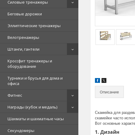
Силовые тренажеры
Беговые дорожки
Эллиптические тренажеры
Велотренажеры
Штанги, гантели
Кроссфит тренажеры и
оборудование
Турники и брусья для дома и
офиса
Описание
Фитнес
Награды (кубок и медаль)
Скамейка для раздев
скамейки часто испол
Шахматы и шахматные часы
Вот основные характе
Секундомеры
1. Дизайн