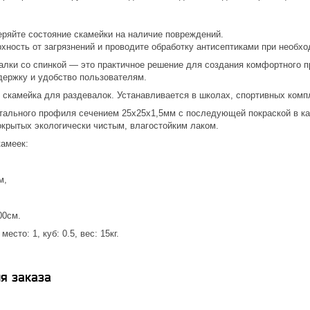
еряйте состояние скамейки на наличие повреждений.
хность от загрязнений и проводите обработку антисептиками при необхо
алки со спинкой — это практичное решение для создания комфортного п
ержку и удобство пользователям.
 скамейка для раздевалок. Устанавливается в школах, спортивных комп
стального профиля сечением 25х25х1,5мм с последующей покраской в ка
окрытых экологически чистым, влагостойким лаком.
амеек:
см,
00см.
есто: 1, куб: 0.5, вес: 15кг.
я заказа