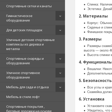
Спинка: Наличи
Спортивные сетки и канаты
Эстетика: Дизай
2. Материалы
Гимнастическое
оборудование
Корпус: Обычно 
Сиденье и спин
Для детских площадок
Финишное покры
3. Размеры
Уличные детские спортивные
комплексы из дерева и
Размеры скамейк
металла
высота — около 40
Высота спинки м
Спортивные снаряды и
4. Функциональ
оборудование
Вешалки: Некот
Уличное спортивное
Дополнительные
оборудование
5. Безопасность
Мебель для сада и отдыха
Все углы и кра
Скамейка должна
Мебель в стиле лофт
6. Установка
Установите скам
Спортивные покрытия ,
Убедитесь, что
беговые дорожки на основе