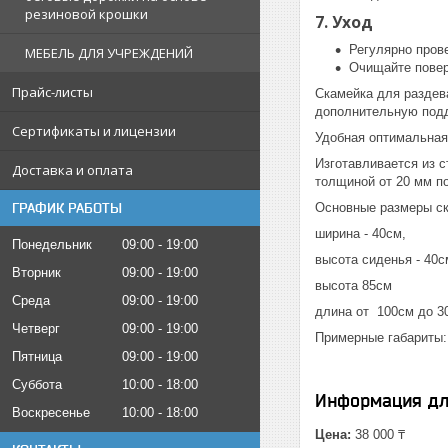
резиновой крошки
7. Уход
Регулярно пров
МЕБЕЛЬ ДЛЯ УЧРЕЖДЕНИЙ
Очищайте повер
Прайс-листы
Скамейка для раздев
дополнительную подд
Сертификаты и лицензии
Удобная оптимальная
Изготавливается из 
Доставка и оплата
толщиной от 20 мм п
ГРАФИК РАБОТЫ
Основные размеры ск
ширина - 40см,
Понедельник
09:00
19:00
высота сиденья - 40
Вторник
09:00
19:00
высота 85см
Среда
09:00
19:00
длина от 100см до 3
Четверг
09:00
19:00
Примерные габариты: м
Пятница
09:00
19:00
Суббота
10:00
18:00
Информация дл
Воскресенье
10:00
18:00
Цена:
38 000 ₸