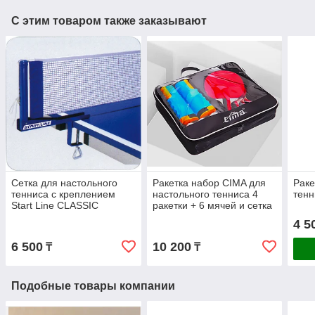
С этим товаром также заказывают
Сетка для настольного
Ракетка набор CIMA для
Раке
тенниса с креплением
настольного тенниса 4
тенн
Start Line CLASSIC
ракетки + 6 мячей и сетка
с креплени
4 5
6 500
10 200
₸
₸
Подобные товары компании