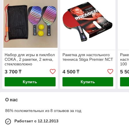
Набор для игры в пиклбол
Ракетка для настольного
Раке
COKA , 2 ракетки, 2 мяча,
тенниса Stiga Premier NCT
наст
стекловолокно
100
3 700
4 500
5 5
₸
₸
Купить
Купить
О нас
86% положительных из 8 отзывов за год
Работает с 12.12.2013