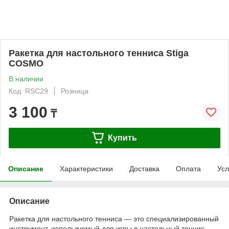
Ракетка для настольного тенниса Stiga
COSMO
В наличии
Код: RSC29
Розница
3 100
₸
Купить
Описание
Характеристики
Доставка
Оплата
Усл
Описание
Ракетка для настольного тенниса — это специализированный
инструмент, используемый для игры в настольный теннис