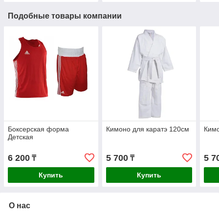
Подобные товары компании
Боксерская форма
Кимоно для каратэ 120см
Кимо
Детская
6 200
5 700
5 7
₸
₸
Купить
Купить
О нас