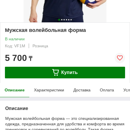
Мужская волейбольная форма
В наличии
Код: VF1M
Розница
5 700
₸
Купить
Описание
Характеристики
Доставка
Оплата
Усл
Описание
Мужская волейбольная форма — это специализированная
одежда, предназначенная для удобства и комфорта во время
тренировок и соревнований по волейболу. Такая форма