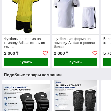
Футбольная форма на
Футбольная форма на
Вол
команду Adidas взрослая
команду Adidas взрослая
жен
желтая
белая
2 000
2 000
5 7
₸
₸
Купить
Купить
Подобные товары компании