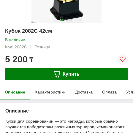
Кубок 2082C 42см
В наличии
Код: 2082C
Розница
5 200
₸
Купить
Описание
Характеристики
Доставка
Оплата
Усл
Описание
Кубки для соревнований — это награды, которые обычно
вручаются победителям различных турниров, чемпионатов и
конкурсов в самых разных видах спорта. Они могут быть как