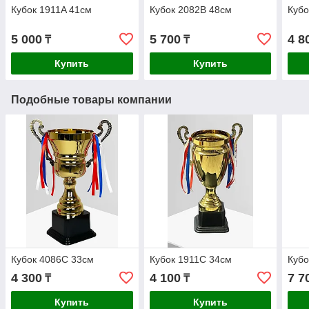
Кубок 1911A 41см
Кубок 2082B 48см
Кубо
5 000
5 700
4 8
₸
₸
Купить
Купить
Подобные товары компании
Кубок 4086C 33см
Кубок 1911C 34см
Кубо
4 300
4 100
7 7
₸
₸
Купить
Купить