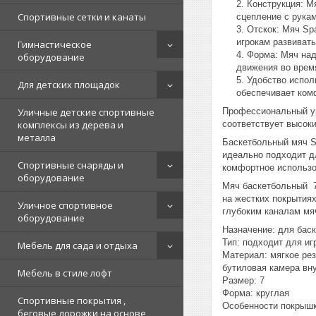
Конструкция: М
Спортивные сетки и канаты
сцепление с рукам
Отскок: Мяч Spa
игрокам развивать
Гимнастическое
Форма: Мяч над
оборудование
движения во врем
Удобство испол
Для детских площадок
обеспечивает ком
Уличные детские спортивные
Профессиональный ур
комплексы из дерева и
соответствует высок
металла
Баскетбольный мяч Sp
идеально подходит д
Спортивные снаряды и
комфортное использо
оборудование
Мяч баскетбольный 7
на жестких покрытиях
Уличное спортивное
глубоким каналам мя
оборудование
Назначение: для бас
Тип: подходит для иг
Мебель для сада и отдыха
Материал: мягкое ре
бутиловая камера вн
Мебель в стиле лофт
Размер: 7
Форма: круглая
Спортивные покрытия ,
Особенности покрышк
беговые дорожки на основе