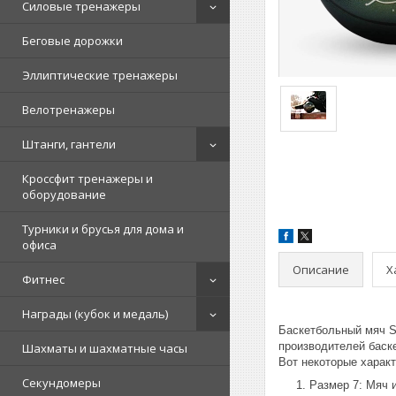
Силовые тренажеры
Беговые дорожки
Эллиптические тренажеры
Велотренажеры
Штанги, гантели
Кроссфит тренажеры и
оборудование
Турники и брусья для дома и
офиса
Описание
Х
Фитнес
Награды (кубок и медаль)
Баскетбольный мяч S
производителей баск
Шахматы и шахматные часы
Вот некоторые характ
Секундомеры
Размер 7: Мяч 