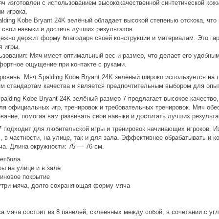
яч изготовлен с использованием высококачественной синтетической кожи
и игрока.
lding Kobe Bryant 24K зелёный обладает высокой степенью отскока, что
 свои навыки и достичь лучших результатов.
ежно держит форму благодаря своей конструкции и материалам. Это гар
я игры.
ьзования: Мяч имеет оптимальный вес и размер, что делает его удобным
фортное ощущение при контакте с руками.
овень: Мяч Spalding Kobe Bryant 24K зелёный широко используется на
им стандартам качества и является предпочтительным выбором для опыт
alding Kobe Bryant 24K зелёный размер 7 предлагает высокое качество,
ля официальных игр, тренировок и требовательных тренировок. Мяч обес
вание, помогая вам развивать свои навыки и достигать лучших результа
 подходит для любительской игры и тренировок начинающих игроков. Из
, в частности, на улице, так и для зала. Эффективнее обрабатывать и
ча. Длина окружности: 75 — 76 см.
кетбола
ры на улице и в зале
зиновое покрытие
утри мяча, долго сохраняющая форму мяча
а мяча состоит из 8 панелей, склеенных между собой, в сочетании с у