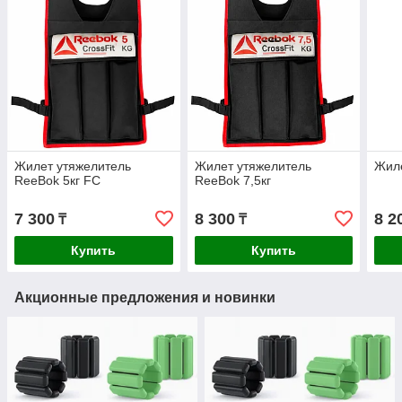
Жилет утяжелитель
Жилет утяжелитель
Жиле
ReeBok 5кг FC
ReeBok 7,5кг
7 300
8 300
8 2
₸
₸
Купить
Купить
Акционные предложения и новинки