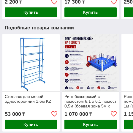
2 200
17 300
250
₸
₸
Купить
Купить
Подобные товары компании
Стеллаж для мячей
Ринг боксерский с
Ринг
односторонний 1,6м KZ
помостом 6,1 х 6,1 помост
помо
0,5м (боевая зона 5м х
1м (
5м) KZ
KZ
53 000
1 070 000
1 1
₸
₸
Купить
Купить