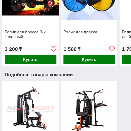
Ролик для пресса 3-х
Ролик для пресса
Роли
колесный
дво
3 200
1 500
1 7
₸
₸
Купить
Купить
Подобные товары компании