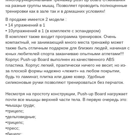
на разные группы мышц. Позволяет проводить полноценные
тренировки как в зале так и в домашних условиях!
В продаже имеется 2 модели :
• 14 упражнений в 1
• 10упражнений в 1 (в комплекте с эспандером)
В комплект также входит программа тренировок. Очень
компактный, не занимающий много места тренажёр может
также быть отличным подарком для близких людей, начиная с
юных любителей спорта заканчиваю опытными атлетами!!!
Корпус Push-up Board выполнен из качественного ABS
пластика. Корпус легкий, практически ничего не весит, но из-
за плоской формы надежно «лежит» на любом покрытии,
будь то ламинат, плитка или даже ковер. Удобные
силиконовые ручки позволяют тренироваться без перчаток.
Несмотря на простоту конструкции, Push-up Board нагружает
почти все мышцы верхней части тела. В первую очередь это:
•мышцы груди;
•трицепс;
•дельтовидные;
•трицепс;
•пресс;
•бицепс;