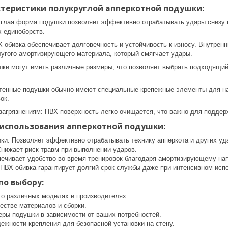
ктеристики полукруглой апперкотной подушки:
глая форма подушки позволяет эффективно отрабатывать удары снизу вв
 единоборств.
 обивка обеспечивает долговечность и устойчивость к износу. Внутренн
ругого амортизирующего материала, который смягчает удары.
ки могут иметь различные размеры, что позволяет выбрать подходящий 
тенные подушки обычно имеют специальные крепежные элементы для над
ок.
 загрязнениям: ПВХ поверхность легко очищается, что важно для поддер
использования апперкотной подушки:
ики: Позволяет эффективно отрабатывать технику апперкота и других уд
Снижает риск травм при выполнении ударов.
ечивает удобство во время тренировок благодаря амортизирующему на
 ПВХ обивка гарантирует долгий срок службы даже при интенсивном исп
по выбору:
 о различных моделях и производителях.
естве материалов и сборки.
еры подушки в зависимости от ваших потребностей.
ежности крепления для безопасной установки на стену.