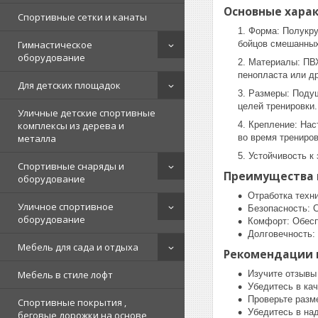
Основные хара
Спортивные сетки и канаты
Форма: Полукру
Гимнастическое
бойцов смешанных
оборудование
Материалы: ПВХ
пенопласта или д
Для детских площадок
Размеры: Подуш
целей тренировки.
Уличные детские спортивные
комплексы из дерева и
Крепление: Нас
металла
во время трениров
Устойчивость к
Спортивные снаряды и
Преимущества 
оборудование
Отработка техн
Уличное спортивное
Безопасность: 
оборудование
Комфорт: Обесп
Долговечность:
Мебель для сада и отдыха
Рекомендации 
Мебель в стиле лофт
Изучите отзывы
Убедитесь в кач
Проверьте разм
Спортивные покрытия ,
Убедитесь в над
беговые дорожки на основе