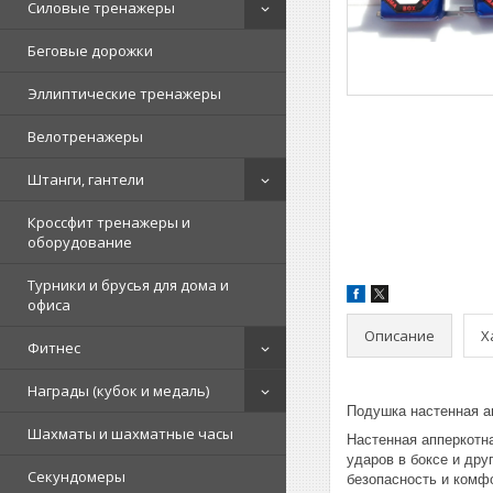
Силовые тренажеры
Беговые дорожки
Эллиптические тренажеры
Велотренажеры
Штанги, гантели
Кроссфит тренажеры и
оборудование
Турники и брусья для дома и
офиса
Описание
Х
Фитнес
Награды (кубок и медаль)
Подушка настенная а
Шахматы и шахматные часы
Настенная апперкотн
ударов в боксе и дру
Секундомеры
безопасность и комфо