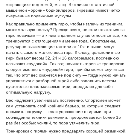
«играющих» под кожей, мышц. В отличие от статичной
мышечной «брони» бодибилдеров, гиревики имеют чётко
очерченные подвижные мускулы.
Как правильно применять гирю, чтобы извлечь из тренинга
максимальную пользу? Прежде всего, не стоит хвататься за
гирю новичкам — а к ним в данном случае относятся все, кто
тренируется с отягощениями менее года. Спортсмены,
регулярно выжимающие гантели от 10кг и выше, могут
начать с самого малого веса гирь. К слову, цельнолитные
гири бывают весом 32, 24 и 16 килограммов, последнюю
называют «пудовой». Так вот, начинать гиревые тренировки
следует именно с «пудовой» гири, причём может случиться
так, что этот вес окажется не под силу — тогда нужно начать
упражняться с разборной гирей либо заполнить песком
пустотелые пластмассовые гири, определив для себя
оптимальную нагрузку.
Вес надлежит увеличивать постепенно. Спортсмен может
сам установить свой крайний барьер, за которым следует
повысить нагрузку — если упражнение с гирями, при
соблюдении техники движений, преодолевается более 15
раз без особых усилий, то пора утяжелить гири.
Тренировки с гирями нужно предварять хорошей разминкой,