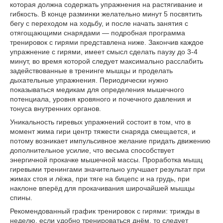
которая должна содержать упражнения на растягивание и
гибкость. В конце разминки желательно минут 5 посвятить
бегу с переходом на ходьбу, и после начать занятия с
отягощающими снарядами — подробная программа
тренировок с гирями представлена ниже. Закончив каждое
упражнение с гирями, имеет смысл сделать паузу до 3-4
минут, во время которой следует максимально расслабить
задействованные в тренинге мышцы и проделать
дыхательные упражнения. Периодически нужно
показываться медикам для определения мышечного
потенциала, уровня кровяного и почечного давления и
тонуса внутренних органов.
Уникальность гиревых упражнений состоит в том, что в
момент жима гири центр тяжести снаряда смещается, и
потому возникает импульсивное желание придать движению
дополнительное усилие, что весьма способствует
энергичной прокачке мышечной массы. Проработка мышц
гиревыми тренингами значительно улучшает результат при
жимах стоя и лёжа, при тяге на бицепс и на грудь, при
наклоне вперёд для прокачивания широчайшей мышцы
спины.
Рекомендованный график тренировок с гирями: трижды в
неделю, если удобно тренироваться днём, то следует