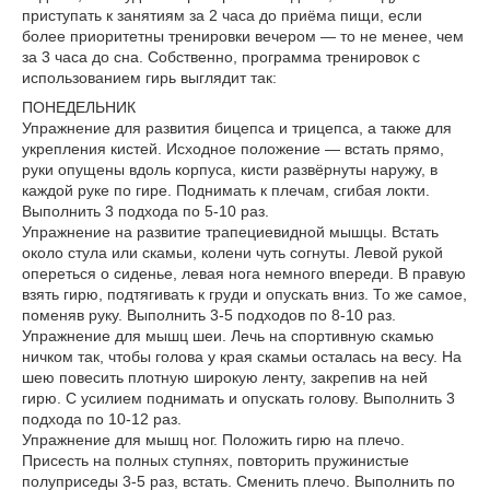
приступать к занятиям за 2 часа до приёма пищи, если
более приоритетны тренировки вечером — то не менее, чем
за 3 часа до сна. Собственно, программа тренировок с
использованием гирь выглядит так:
ПОНЕДЕЛЬНИК
Упражнение для развития бицепса и трицепса, а также для
укрепления кистей. Исходное положение — встать прямо,
руки опущены вдоль корпуса, кисти развёрнуты наружу, в
каждой руке по гире. Поднимать к плечам, сгибая локти.
Выполнить 3 подхода по 5-10 раз.
Упражнение на развитие трапециевидной мышцы. Встать
около стула или скамьи, колени чуть согнуты. Левой рукой
опереться о сиденье, левая нога немного впереди. В правую
взять гирю, подтягивать к груди и опускать вниз. То же самое,
поменяв руку. Выполнить 3-5 подходов по 8-10 раз.
Упражнение для мышц шеи. Лечь на спортивную скамью
ничком так, чтобы голова у края скамьи осталась на весу. На
шею повесить плотную широкую ленту, закрепив на ней
гирю. С усилием поднимать и опускать голову. Выполнить 3
подхода по 10-12 раз.
Упражнение для мышц ног. Положить гирю на плечо.
Присесть на полных ступнях, повторить пружинистые
полуприседы 3-5 раз, встать. Сменить плечо. Выполнить по